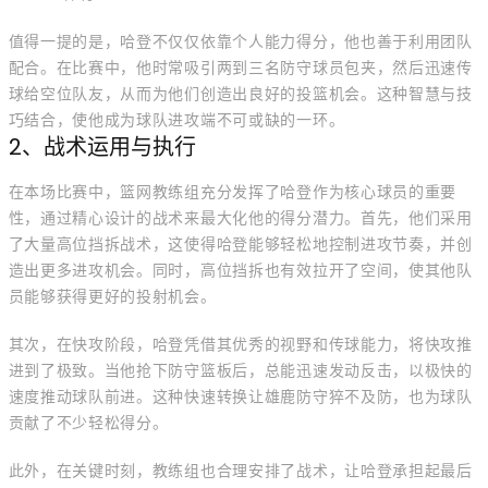
值得一提的是，哈登不仅仅依靠个人能力得分，他也善于利用团队
配合。在比赛中，他时常吸引两到三名防守球员包夹，然后迅速传
球给空位队友，从而为他们创造出良好的投篮机会。这种智慧与技
巧结合，使他成为球队进攻端不可或缺的一环。
2、战术运用与执行
在本场比赛中，篮网教练组充分发挥了哈登作为核心球员的重要
性，通过精心设计的战术来最大化他的得分潜力。首先，他们采用
了大量高位挡拆战术，这使得哈登能够轻松地控制进攻节奏，并创
造出更多进攻机会。同时，高位挡拆也有效拉开了空间，使其他队
员能够获得更好的投射机会。
其次，在快攻阶段，哈登凭借其优秀的视野和传球能力，将快攻推
进到了极致。当他抢下防守篮板后，总能迅速发动反击，以极快的
速度推动球队前进。这种快速转换让雄鹿防守猝不及防，也为球队
贡献了不少轻松得分。
此外，在关键时刻，教练组也合理安排了战术，让哈登承担起最后