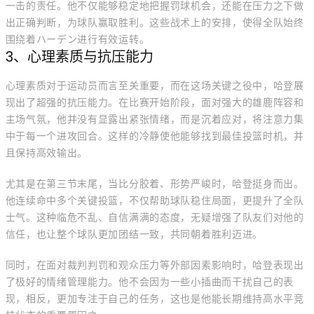
一击的责任。他不仅能够稳定地把握罚球机会，还能在压力之下做
出正确判断，为球队赢取胜利。这些战术上的安排，使得全队始终
围绕着ハーデン进行有效运转。
3、心理素质与抗压能力
心理素质对于运动员而言至关重要，而在这场关键之役中，哈登展
现出了超强的抗压能力。在比赛开始阶段，面对强大的雄鹿阵容和
主场气氛，他并没有显露出紧张情绪，而是沉着应对，将注意力集
中于每一个进攻回合。这样的冷静使他能够找到最佳投篮时机，并
且保持高效输出。
尤其是在第三节末尾，当比分胶着、形势严峻时，哈登挺身而出。
他连续命中多个关键投篮，不仅帮助球队稳住局面，更提升了全队
士气。这种临危不乱、自信满满的态度，无疑增强了队友们对他的
信任，也让整个球队更加团结一致，共同朝着胜利迈进。
同时，在面对裁判判罚和观众压力等外部因素影响时，哈登表现出
了极好的情绪管理能力。他不会因为一些小插曲而干扰自己的表
现，相反，更加专注于自己的任务，这也是他能长期维持高水平竞