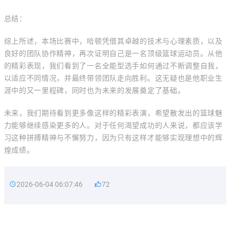
总结：
综上所述，本场比赛中，哈顿凭借其卓越的技术与心理素质，以及
良好的团队协作精神，再次证明自己是一名顶级篮球运动员。从他
的精彩表现，我们看到了一名全能型选手如何通过不断调整自我，
以适应不同情况，并最终带领团队走向胜利。这无疑也是他职业生
涯中的又一里程碑，同时也为未来的发展奠定了基础。
未来，我们期待看到更多像这样的精彩表演，希望散发出的篮球魅
力能够继续感染更多的人。对于任何渴望成功的人来说，都应该学
习这种拼搏精神与不懈努力，因为只有这样才能够实现理想中的辉
煌成绩。
2026-06-04 06:07:46
72