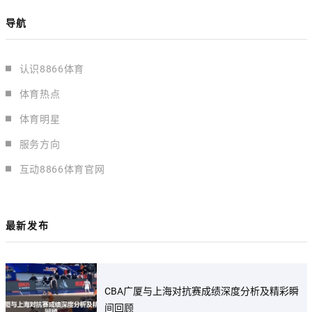
导航
认识8866体育
体育热点
体育明星
服务方向
互动8866体育官网
最新发布
CBA广厦与上海对抗赛成绩深度分析及精彩瞬
间回顾