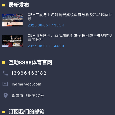
最新发布
CBA广厦与上海对抗赛成绩深度分析及精彩瞬间回
顾
2026-08-05 17:33:34
CBA山东队与北京队精彩对决全程回顾与关键时刻
深度分析
2026-08-01 11:44:30
互动8866体育官网
13966463182
lhdma@qq.com
都匀市飞签庄67号
订阅我们的邮箱