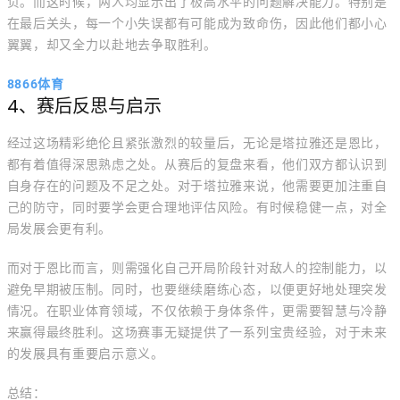
负。而这时候，两人均显示出了极高水平的问题解决能力。特别是
在最后关头，每一个小失误都有可能成为致命伤，因此他们都小心
翼翼，却又全力以赴地去争取胜利。
8866体育
4、赛后反思与启示
经过这场精彩绝伦且紧张激烈的较量后，无论是塔拉雅还是恩比，
都有着值得深思熟虑之处。从赛后的复盘来看，他们双方都认识到
自身存在的问题及不足之处。对于塔拉雅来说，他需要更加注重自
己的防守，同时要学会更合理地评估风险。有时候稳健一点，对全
局发展会更有利。
而对于恩比而言，则需强化自己开局阶段针对敌人的控制能力，以
避免早期被压制。同时，也要继续磨练心态，以便更好地处理突发
情况。在职业体育领域，不仅依赖于身体条件，更需要智慧与冷静
来赢得最终胜利。这场赛事无疑提供了一系列宝贵经验，对于未来
的发展具有重要启示意义。
总结：