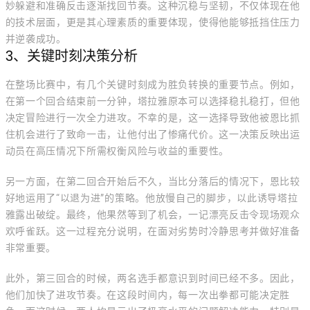
妙躲避和准确反击逐渐找回节奏。这种沉稳与坚韧，不仅体现在他
的技术层面，更是其心理素质的重要体现，使得他能够抵挡住压力
并逆袭成功。
3、关键时刻决策分析
在整场比赛中，有几个关键时刻成为胜负转换的重要节点。例如，
在第一个回合结束前一分钟，塔拉雅原本可以选择稳扎稳打，但他
决定冒险进行一次全力进攻。不幸的是，这一选择导致他被恩比抓
住机会进行了致命一击，让他付出了惨痛代价。这一决策反映出运
动员在高压情况下所需权衡风险与收益的重要性。
另一方面，在第二回合开始后不久，当比分落后的情况下，恩比较
好地运用了“以退为进”的策略。他放慢自己的脚步，以此诱导塔拉
雅露出破绽。最终，他果然等到了机会，一记漂亮反击令现场观众
欢呼雀跃。这一过程充分说明，在面对劣势时冷静思考并做好准备
非常重要。
此外，第三回合的时候，两名选手都意识到时间已经不多。因此，
他们加快了进攻节奏。在这段时间内，每一次出拳都可能决定胜