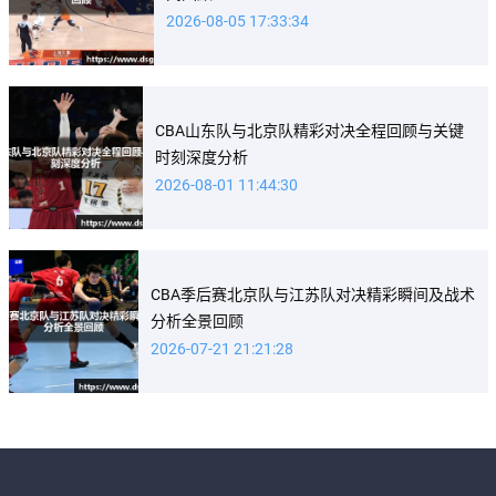
2026-08-05 17:33:34
CBA山东队与北京队精彩对决全程回顾与关键
时刻深度分析
2026-08-01 11:44:30
CBA季后赛北京队与江苏队对决精彩瞬间及战术
分析全景回顾
2026-07-21 21:21:28