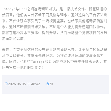
Taraaya与Enbi之间这场精彩对决，是一幅技艺交锋、智慧碰撞的
新篇章。他们各自代表着不同风格与理念，通过这样的平台表达出
来。不仅让观众享受到了一场视觉盛宴，也给予其他运动员借鉴对
象，通过不断摸索寻求突破。不论是个人能力提升还是团队协作，
都将在这种高水平赛事中得到升华，从而推动整个竞技项目的发展
走向新的高度。
未来，希望更多这样的经典赛事能够涌现出来，让更多年轻运动员
从中汲取养分，并继承先进理念，为推动该项运动的发展贡献力
量。同时，也期待Taraaya和Enbi能够继续带来更多精彩表现，共
同书写属于他们的新传奇！
2026-06-05 08:48:42
73