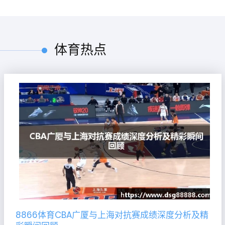
体育热点
8866体育CBA广厦与上海对抗赛成绩深度分析及精