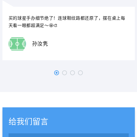
买的球星手办细节绝了！连球鞋纹路都还原了，摆在桌上每
天看一眼都超满足～🤩🎨
孙汝隽
给我们留言