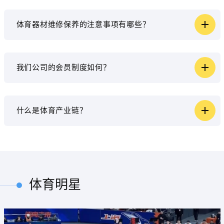
体育器材维修保养的注意事项有哪些？
我们公司的会员制度如何？
什么是体育产业链？
体育明星