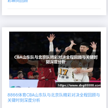
彩瞬间回顾
8866体育CBA山东队与北京队精彩对决全程回顾与
关键时刻深度分析