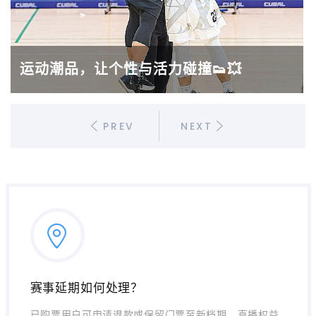
运动潮品，让个性与活力碰撞👟💥
PREV
NEXT
赛事延期如何处理？
已购票用户可申请退款或保留门票至新档期，直播权益