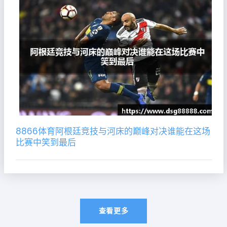
8866体育阿根廷竞技与河床的巅峰对决谁能在这场
比赛中笑到最后
查看更多