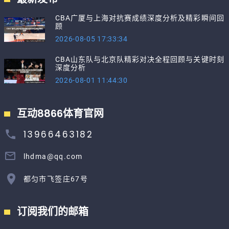
CBA广厦与上海对抗赛成绩深度分析及精彩瞬间回
顾
2026-08-05 17:33:34
CBA山东队与北京队精彩对决全程回顾与关键时刻
深度分析
2026-08-01 11:44:30
互动8866体育官网
13966463182
lhdma@qq.com
都匀市飞签庄67号
订阅我们的邮箱