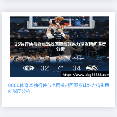
8866体育25独行侠与老鹰激战回顾篮球魅力精彩瞬
间深度分析