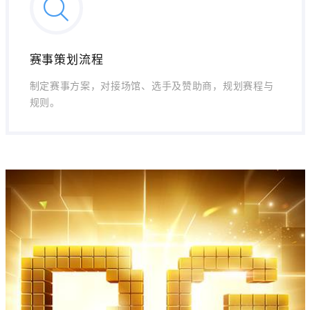
赛事策划流程
制定赛事方案，对接场馆、选手及赞助商，规划赛程与
规则。