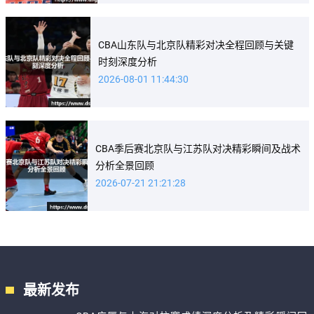
CBA山东队与北京队精彩对决全程回顾与关键
时刻深度分析
2026-08-01 11:44:30
CBA季后赛北京队与江苏队对决精彩瞬间及战术
分析全景回顾
2026-07-21 21:21:28
最新发布