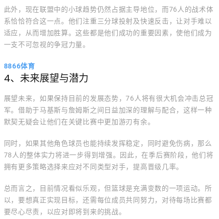
此外，现在联盟中的小球趋势仍然占据主导地位，而76人的战术体
系恰恰符合这一点。他们注重三分球投射及快速反击，让对手难以
适应，从而增加胜算。这些都是他们成功的重要因素，使他们成为
一支不可忽视的争冠力量。
8866体育
4、未来展望与潜力
展望未来，如果保持目前的发展态势，76人将有很大机会冲击总冠
军。借助于马基斯与詹姆斯之间日益加深的理解与配合，这样一种
默契无疑会让他们在关键比赛中更加游刃有余。
同时，如果其他角色球员也能持续发挥稳定，同时避免伤病，那么
78人的整体实力将进一步得到增强。因此，在季后赛阶段，他们将
拥有更多策略选择来应对不同类型对手，提高晋级几率。
总而言之，目前情况看似乐观，但篮球是充满变数的一项运动。所
以，要想真正实现目标，还需每位成员共同努力，对待每场比赛都
要尽心尽责，以应对即将到来的挑战。