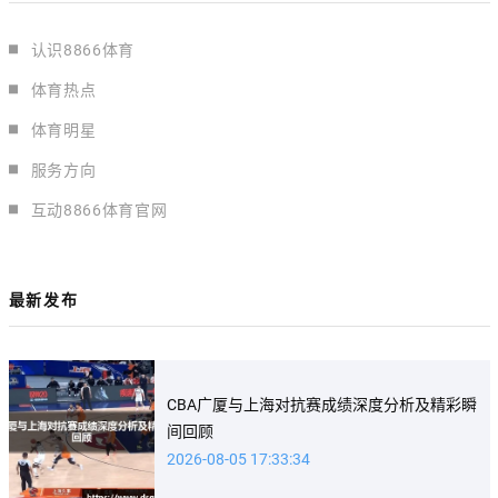
认识8866体育
体育热点
体育明星
服务方向
互动8866体育官网
最新发布
CBA广厦与上海对抗赛成绩深度分析及精彩瞬
间回顾
2026-08-05 17:33:34