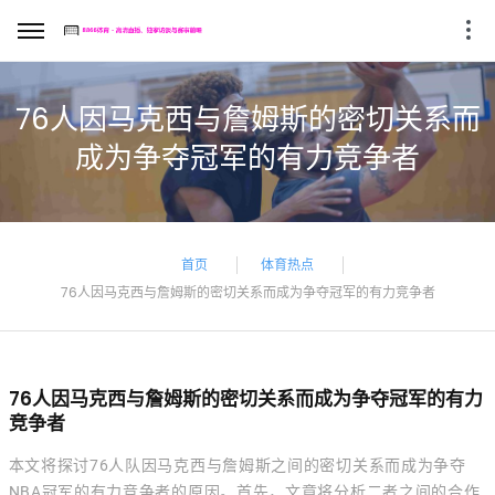
76人因马克西与詹姆斯的密切关系而
成为争夺冠军的有力竞争者
首页
体育热点
76人因马克西与詹姆斯的密切关系而成为争夺冠军的有力竞争者
76人因马克西与詹姆斯的密切关系而成为争夺冠军的有力
竞争者
本文将探讨76人队因马克西与詹姆斯之间的密切关系而成为争夺
NBA冠军的有力竞争者的原因。首先，文章将分析二者之间的合作