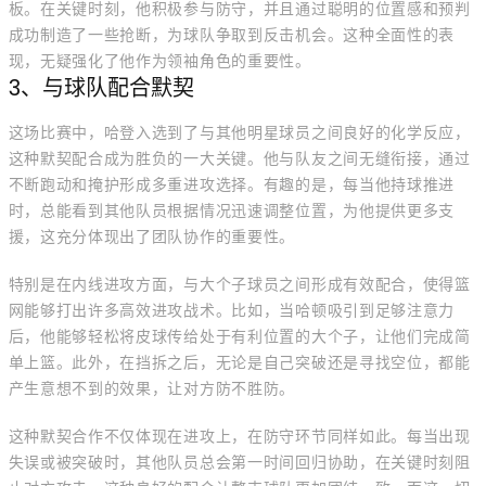
板。在关键时刻，他积极参与防守，并且通过聪明的位置感和预判
成功制造了一些抢断，为球队争取到反击机会。这种全面性的表
现，无疑强化了他作为领袖角色的重要性。
3、与球队配合默契
这场比赛中，哈登入选到了与其他明星球员之间良好的化学反应，
这种默契配合成为胜负的一大关键。他与队友之间无缝衔接，通过
不断跑动和掩护形成多重进攻选择。有趣的是，每当他持球推进
时，总能看到其他队员根据情况迅速调整位置，为他提供更多支
援，这充分体现出了团队协作的重要性。
特别是在内线进攻方面，与大个子球员之间形成有效配合，使得篮
网能够打出许多高效进攻战术。比如，当哈顿吸引到足够注意力
后，他能够轻松将皮球传给处于有利位置的大个子，让他们完成简
单上篮。此外，在挡拆之后，无论是自己突破还是寻找空位，都能
产生意想不到的效果，让对方防不胜防。
这种默契合作不仅体现在进攻上，在防守环节同样如此。每当出现
失误或被突破时，其他队员总会第一时间回归协助，在关键时刻阻