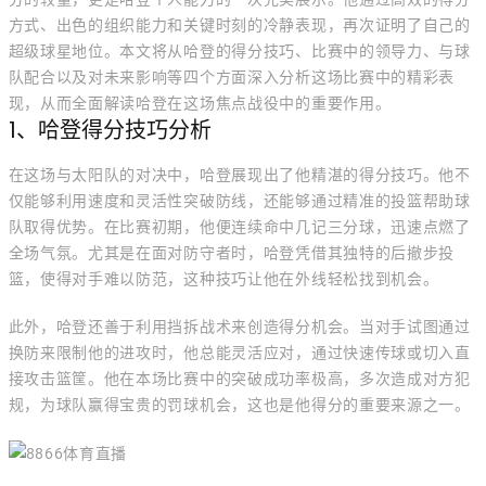
方式、出色的组织能力和关键时刻的冷静表现，再次证明了自己的
超级球星地位。本文将从哈登的得分技巧、比赛中的领导力、与球
队配合以及对未来影响等四个方面深入分析这场比赛中的精彩表
现，从而全面解读哈登在这场焦点战役中的重要作用。
1、哈登得分技巧分析
在这场与太阳队的对决中，哈登展现出了他精湛的得分技巧。他不
仅能够利用速度和灵活性突破防线，还能够通过精准的投篮帮助球
队取得优势。在比赛初期，他便连续命中几记三分球，迅速点燃了
全场气氛。尤其是在面对防守者时，哈登凭借其独特的后撤步投
篮，使得对手难以防范，这种技巧让他在外线轻松找到机会。
此外，哈登还善于利用挡拆战术来创造得分机会。当对手试图通过
换防来限制他的进攻时，他总能灵活应对，通过快速传球或切入直
接攻击篮筐。他在本场比赛中的突破成功率极高，多次造成对方犯
规，为球队赢得宝贵的罚球机会，这也是他得分的重要来源之一。