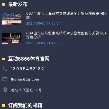
最新发布
CBA广厦与上海对抗赛成绩深度分析及精彩瞬间回
顾
2026-08-05 17:33:34
CBA山东队与北京队精彩对决全程回顾与关键时刻
深度分析
2026-08-01 11:44:30
互动8866体育官网
13966463182
lhdma@qq.com
都匀市飞签庄67号
订阅我们的邮箱