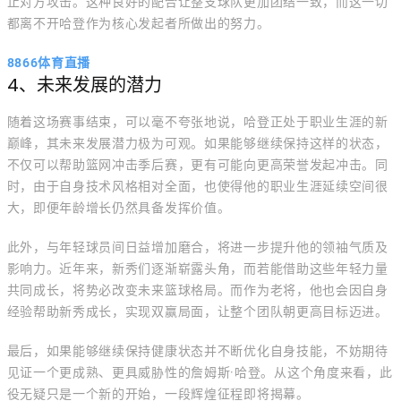
止对方攻击。这种良好的配合让整支球队更加团结一致，而这一切
都离不开哈登作为核心发起者所做出的努力。
8866体育直播
4、未来发展的潜力
随着这场赛事结束，可以毫不夸张地说，哈登正处于职业生涯的新
巅峰，其未来发展潜力极为可观。如果能够继续保持这样的状态，
不仅可以帮助篮网冲击季后赛，更有可能向更高荣誉发起冲击。同
时，由于自身技术风格相对全面，也使得他的职业生涯延续空间很
大，即便年龄增长仍然具备发挥价值。
此外，与年轻球员间日益增加磨合，将进一步提升他的领袖气质及
影响力。近年来，新秀们逐渐崭露头角，而若能借助这些年轻力量
共同成长，将势必改变未来篮球格局。而作为老将，他也会因自身
经验帮助新秀成长，实现双赢局面，让整个团队朝更高目标迈进。
最后，如果能够继续保持健康状态并不断优化自身技能，不妨期待
见证一个更成熟、更具威胁性的詹姆斯·哈登。从这个角度来看，此
役无疑只是一个新的开始，一段辉煌征程即将揭幕。