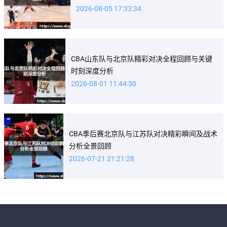
2026-08-05 17:33:34
CBA山东队与北京队精彩对决全程回顾与关键
时刻深度分析
2026-08-01 11:44:30
CBA季后赛北京队与江苏队对决精彩瞬间及战术
分析全景回顾
2026-07-21 21:21:28