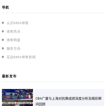
导航
认识8866体育
体育热点
体育明星
服务方向
互动8866体育官网
最新发布
CBA广厦与上海对抗赛成绩深度分析及精彩瞬
间回顾