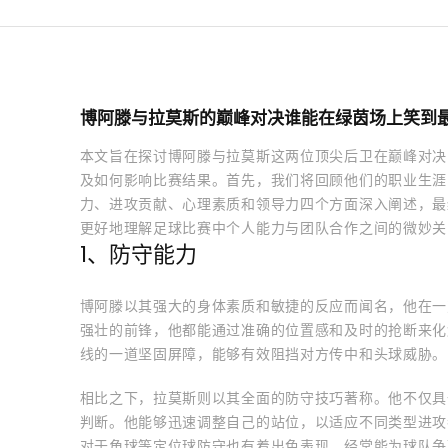
博阿滕与拉莫斯的巅峰对决谁能在绿茵场上笑到
本文旨在探讨博阿滕与拉莫斯这两位顶尖后卫在巅峰对决
及如何影响比赛结果。首先，我们将回顾他们的职业生涯
力、进攻贡献、心理素质和领导力四个方面深入阐述，最
更好地理解足球比赛中个人能力与团队合作之间的微妙关
1、防守能力
博阿滕以其强大的身体素质和敏捷的反应而闻名，他在一
强壮的前锋，他都能通过准确的位置感和及时的抢断来化
线的一道坚固屏障，能够有效阻挡对方传中和头球威胁。
相比之下，拉莫斯则以其全面的防守技巧著称。他不仅具
判断。他能够迅速调整自己的站位，以适应不同类型进攻
对于角球等定位球防守也有着出色表现，经常能为球队争