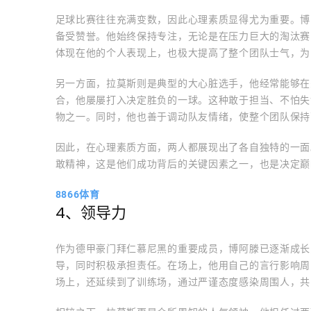
足球比赛往往充满变数，因此心理素质显得尤为重要。博
备受赞誉。他始终保持专注，无论是在压力巨大的淘汰赛
体现在他的个人表现上，也极大提高了整个团队士气，为
另一方面，拉莫斯则是典型的大心脏选手，他经常能够在
合，他屡屡打入决定胜负的一球。这种敢于担当、不怕失
物之一。同时，他也善于调动队友情绪，使整个团队保持
因此，在心理素质方面，两人都展现出了各自独特的一面
敢精神，这是他们成功背后的关键因素之一，也是决定巅
8866体育
4、领导力
作为德甲豪门拜仁慕尼黑的重要成员，博阿滕已逐渐成长
导，同时积极承担责任。在场上，他用自己的言行影响周
场上，还延续到了训练场，通过严谨态度感染周围人，共