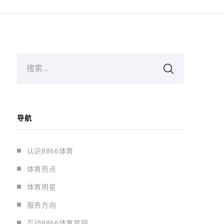
搜索...
导航
认识8866体育
体育热点
体育明星
服务方向
互动8866体育官网