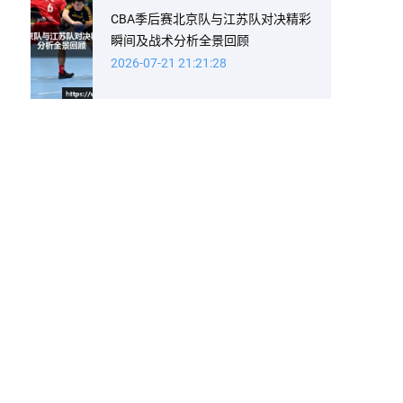
CBA季后赛北京队与江苏队对决精彩
瞬间及战术分析全景回顾
2026-07-21 21:21:28