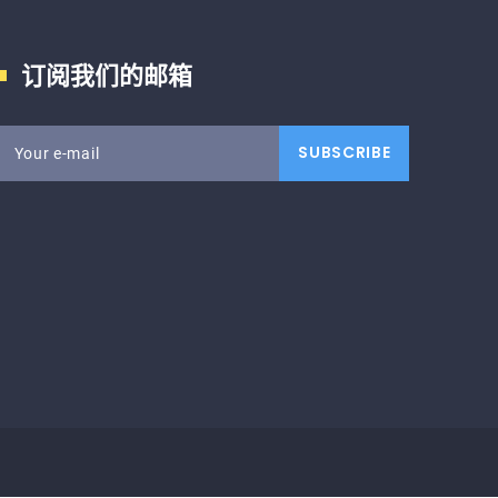
订阅我们的邮箱
SUBSCRIBE
Your e-mail