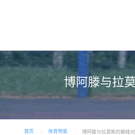
博阿滕与拉
首页
体育明星
博阿滕与拉莫斯的巅峰对