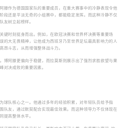
阿滕作为德国国家队的重要成员，在重大赛事中的冷静表现令他
阶段还是平淡无奇的小组赛中，都能稳定发挥。而这种冷静不仅
队友树立起榜样。
关键时刻挺身而出。例如，在欧冠决赛和世界杯决赛等重要场
误的大无畏精神，让他成为西班牙乃至世界足坛最具影响力的人
高昂斗志，从而增强整体战斗力。
。博阿滕更偏向于稳健，而拉莫斯则展示出了强烈求胜欲望与果
峰对决成败的重要因素。
为球队核心之一。他通过多年的经验积累，对年轻队员给予指
围队友，通过默契配合实现最佳效果。而这种领导力不仅体现在
同提高整体水平。