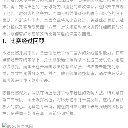
拼。勇士凭借出色的三分球能力和流畅的进攻体系，在比赛中展现
了他们当时强大的竞争力。而国王则凭借顽强的防守和出色的篮下
表现，不断施加压力。本篇文章将从比赛经过、关键球员表现、战
术分析以及赛后反思四个方面，对这场精彩对决进行详细回顾与分
析，以便更好地理解这场比赛背后的深层次因素。
1、比赛经过回顾
本场比赛开局不久，勇士便展示了他们强大的外线投射能力。在库
里和汤普森的带领下，勇士频繁通过挡拆战术创造三分机会，迅速
取得领先。而国王在开局阶段显得有些紧张，进攻端未能找到感
觉，导致早期得分乏力。然而，他们很快调整状态，通过快速反击
和内线进攻逐渐缩小分差。
随着比赛深入，两队在场上展开了你来我往的攻防大战。特别是在
第二节末段，国王发挥出色，将比分追平并一度反超，这给了全队
极大的信心。尤其是考辛斯，他在内线犀利的突破与强硬的篮板保
护，使得国王能够在勇士面前坚韧抵抗。