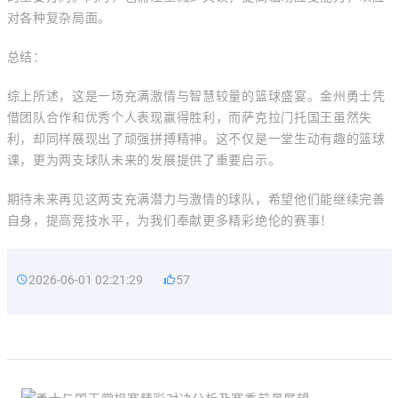
对各种复杂局面。
总结：
综上所述，这是一场充满激情与智慧较量的篮球盛宴。金州勇士凭
借团队合作和优秀个人表现赢得胜利，而萨克拉门托国王虽然失
利，却同样展现出了顽强拼搏精神。这不仅是一堂生动有趣的篮球
课，更为两支球队未来的发展提供了重要启示。
期待未来再见这两支充满潜力与激情的球队，希望他们能继续完善
自身，提高竞技水平，为我们奉献更多精彩绝伦的赛事！
2026-06-01 02:21:29
57