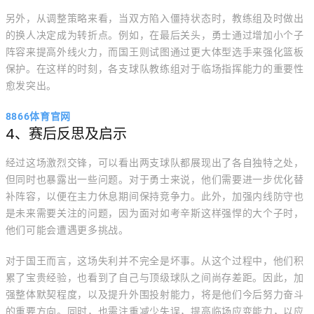
另外，从调整策略来看，当双方陷入僵持状态时，教练组及时做出
的换人决定成为转折点。例如，在最后关头，勇士通过增加小个子
阵容来提高外线火力，而国王则试图通过更大体型选手来强化篮板
保护。在这样的时刻，各支球队教练组对于临场指挥能力的重要性
愈发突出。
8866体育官网
4、赛后反思及启示
经过这场激烈交锋，可以看出两支球队都展现出了各自独特之处，
但同时也暴露出一些问题。对于勇士来说，他们需要进一步优化替
补阵容，以便在主力休息期间保持竞争力。此外，加强内线防守也
是未来需要关注的问题，因为面对如考辛斯这样强悍的大个子时，
他们可能会遭遇更多挑战。
对于国王而言，这场失利并不完全是坏事。从这个过程中，他们积
累了宝贵经验，也看到了自己与顶级球队之间尚存差距。因此，加
强整体默契程度，以及提升外围投射能力，将是他们今后努力奋斗
的重要方向。同时，也需注重减少失误，提高临场应变能力，以应