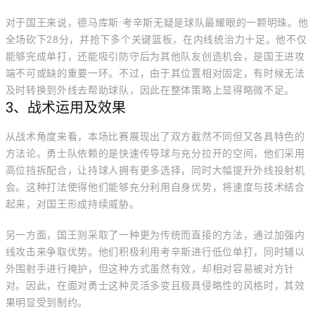
对于国王来说，德马库斯·考辛斯无疑是球队最耀眼的一颗明珠。他
全场砍下28分，并抢下多个关键篮板，在内线统治力十足。他不仅
能够完成单打，还能吸引防守后为其他队友创造机会，是国王进攻
端不可或缺的重要一环。不过，由于其位置相对固定，有时候无法
及时转换到外线去帮助球队，因此在整体策略上显得略微不足。
3、战术运用及效果
从战术角度来看，本场比赛展现出了双方截然不同但又各具特色的
方法论。勇士队依赖的是快速传导球与充分拉开的空间，他们采用
高位挡拆配合，让持球人拥有更多选择，同时大幅提升外线投射机
会。这种打法使得他们能够充分利用自身优势，将速度与技术结合
起来，对国王形成持续威胁。
另一方面，国王则采取了一种更为传统而直接的方法，通过加强内
线攻击来争取优势。他们积极利用考辛斯进行低位单打，同时辅以
外围射手进行掩护，但这种方式虽然有效，却相对容易被对方针
对。因此，在面对勇士这种灵活多变且极具侵略性的风格时，其效
果明显受到制约。