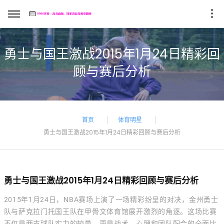
勇士与国王激战2015年1月24日精彩回
顾与赛后分析
首页
体育明星
勇士与国王激战2015年1月24日精彩回顾与赛后分析
勇士与国王激战2015年1月24日精彩回顾与赛后分析
2015年1月24日，NBA赛场上演了一场精彩纷呈的对决，金州勇士
队与萨克拉门托国王队在甲骨文体育馆展开激烈的角逐。这场比赛
不仅是两支球队实力的较量，更是战术、心理和团队配合的全面比