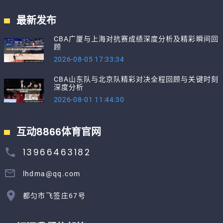
最新发布
CBA广厦与上海对抗赛成绩深度分析及精彩瞬间回
顾
2026-08-05 17:33:34
CBA山东队与北京队精彩对决全程回顾与关键时刻
深度分析
2026-08-01 11:44:30
互动8866体育官网
13966463182
lhdma@qq.com
都匀市飞签庄67号