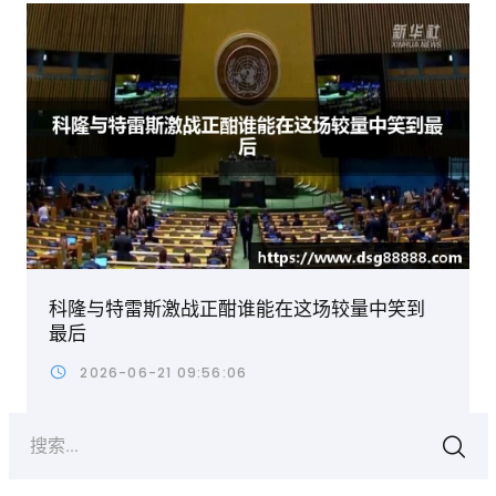
科隆与特雷斯激战正酣谁能在这场较量中笑到
最后
2026-06-21 09:56:06
搜索...