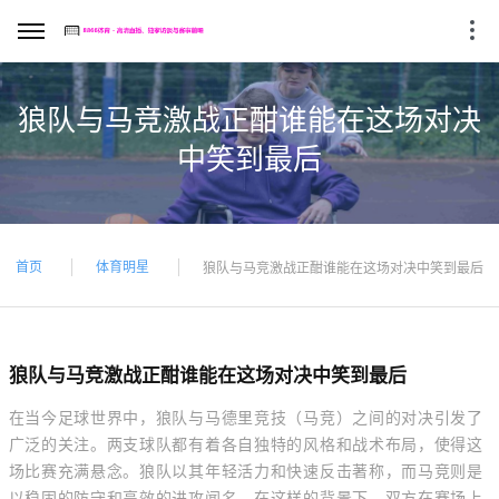
狼队与马竞激战正酣谁能在这场对决
中笑到最后
首页
体育明星
狼队与马竞激战正酣谁能在这场对决中笑到最后
狼队与马竞激战正酣谁能在这场对决中笑到最后
在当今足球世界中，狼队与马德里竞技（马竞）之间的对决引发了
广泛的关注。两支球队都有着各自独特的风格和战术布局，使得这
场比赛充满悬念。狼队以其年轻活力和快速反击著称，而马竞则是
以稳固的防守和高效的进攻闻名。在这样的背景下，双方在赛场上