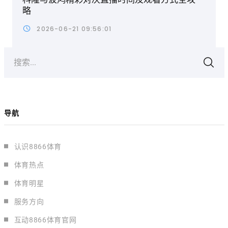
略
2026-06-21 09:56:01
搜索...
导航
认识8866体育
体育热点
体育明星
服务方向
互动8866体育官网