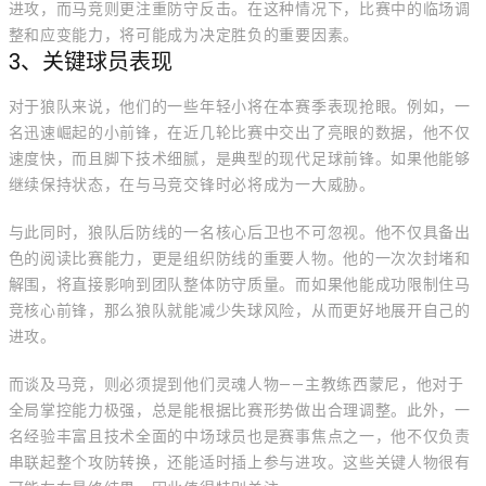
进攻，而马竞则更注重防守反击。在这种情况下，比赛中的临场调
整和应变能力，将可能成为决定胜负的重要因素。
3、关键球员表现
对于狼队来说，他们的一些年轻小将在本赛季表现抢眼。例如，一
名迅速崛起的小前锋，在近几轮比赛中交出了亮眼的数据，他不仅
速度快，而且脚下技术细腻，是典型的现代足球前锋。如果他能够
继续保持状态，在与马竞交锋时必将成为一大威胁。
与此同时，狼队后防线的一名核心后卫也不可忽视。他不仅具备出
色的阅读比赛能力，更是组织防线的重要人物。他的一次次封堵和
解围，将直接影响到团队整体防守质量。而如果他能成功限制住马
竞核心前锋，那么狼队就能减少失球风险，从而更好地展开自己的
进攻。
而谈及马竞，则必须提到他们灵魂人物——主教练西蒙尼，他对于
全局掌控能力极强，总是能根据比赛形势做出合理调整。此外，一
名经验丰富且技术全面的中场球员也是赛事焦点之一，他不仅负责
串联起整个攻防转换，还能适时插上参与进攻。这些关键人物很有