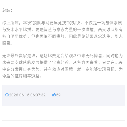
总结：
综上所述，本次“狼队与马德里竞技”的对决，不仅是一场身体素质
与技术水平比拼，更是智慧与意志力量的一次碰撞。两支球队都有
各自明显优势，但也面临不同挑战，因此最终结果悬念迭生，引人
瞩目。
无论最终赢家是谁，这场比赛定会给观众带来无尽惊喜，同时也为
未来两支球队的发展提供了宝贵经验。从各方面来看，只要在此役
中充分发挥自身优势，并有效应对困境，就一定能够实现目标，为
今后的征程铺平道路。
2026-06-16 06:07:32
59