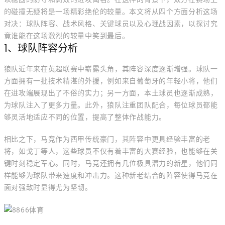
的碰撞无疑将是一场精彩绝伦的较量。本文将从四个方面分析这场
对决：球队阵容、战术风格、关键球员以及心理战因素，以探讨究
竟谁能在这场激烈的较量中笑到最后。
1、球队阵容分析
狼队近年来在英超联赛中崭露头角，其阵容深度逐渐增强。球队一
方面拥有一批技术精湛的外援，例如来自葡萄牙的年轻小将，他们
在进攻端展现出了不俗的实力；另一方面，本土球员也逐渐成熟，
为球队注入了更多力量。此外，狼队注重团队配合，每位球员都能
够灵活地适应不同的位置，提高了整体作战能力。
相比之下，马竞作为西甲传统豪门，其阵容中更具经验丰富的老
将，如戈丁等人，这些球员不仅有着丰富的大赛经验，也能够在关
键时刻稳定军心。同时，马竞还拥有几位极具潜力的新星，他们同
样能够为球队带来速度和冲击力。这种新老结合的阵容使得马竞在
面对强敌时显得尤为坚韧。