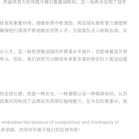
战，而最终意大利凭借冷静沉着赢得胜利。这一役再次证明了冠军
续发挥重要作用。随着新秀不断涌现，两支球队都有潜力重塑辉
确保他们源源不断地输出优秀人才，为国家队注入新鲜血液，实
尖人才。这一趋势将推动国内外赛事水平提升，也意味着双方将
争斗。因此，我们依然可以期待未来更多美妙绝伦的人类运动盛
的足球比赛，而是一种文化、一种激情以及一种精神信仰。从历
因素共同构成了这两支传奇球队独特魅力。在今后的赛事中，他
 it embodies the essence of competition and the beauty of
继续追求卓越，共同书写属于我们的足球传奇！