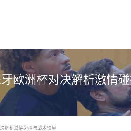
班牙欧洲杯对决解析激情碰
决解析激情碰撞与战术较量