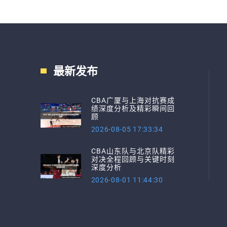
最新发布
CBA广厦与上海对抗赛成
绩深度分析及精彩瞬间回
顾
2026-08-05 17:33:34
CBA山东队与北京队精彩
对决全程回顾与关键时刻
深度分析
2026-08-01 11:44:30