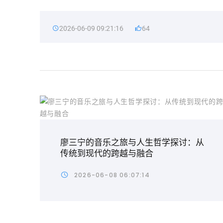
2026-06-09 09:21:16
64
廖三宁的音乐之旅与人生哲学探讨：从
传统到现代的跨越与融合
2026-06-08 06:07:14