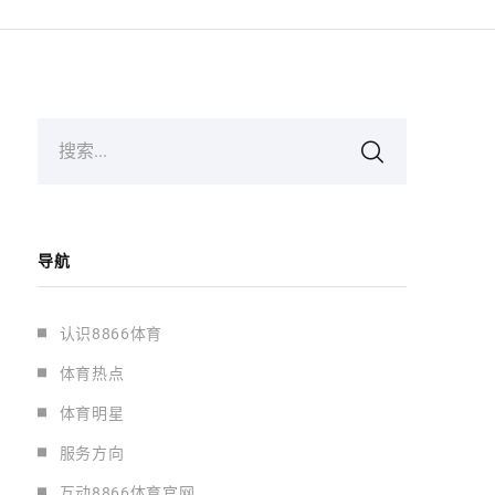
搜索...
导航
认识8866体育
体育热点
体育明星
服务方向
互动8866体育官网