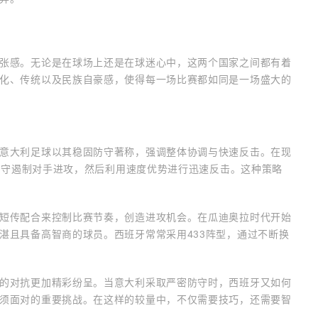
张感。无论是在球场上还是在球迷心中，这两个国家之间都有着
化、传统以及民族自豪感，使得每一场比赛都如同是一场盛大的
意大利足球以其稳固防守著称，强调整体协调与快速反击。在现
集防守遏制对手进攻，然后利用速度优势进行迅速反击。这种策略
短传配合来控制比赛节奏，创造进攻机会。在瓜迪奥拉时代开始
湛且具备高智商的球员。西班牙常常采用433阵型，通过不断换
的对抗更加精彩纷呈。当意大利采取严密防守时，西班牙又如何
须面对的重要挑战。在这样的较量中，不仅需要技巧，还需要智