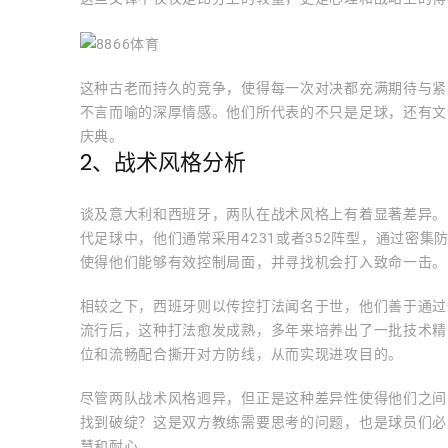
这种古老而持久的竞争，使得每一次对决都充满期待与紧
不言而喻的深厚情感。他们所代表的不只是足球，还有文
庆典。
2、战术风格分析
谈及意大利和西班牙，两队在战术风格上有着显著差异。
代足球中，他们通常采用4231或者352阵型，通过密
使得他们能够有效控制局面，并寻找机会打入致命一击。
相较之下，西班牙则以传控打法闻名于世，他们善于通过
流行后，这种打法愈发成熟，多年来培养出了一批技术精
位和流畅配合撕开对方防线，从而实现进攻目的。
尽管两队战术风格迥异，但正是这种差异性使得他们之间
找到破绽？这是双方教练需要思考的问题，也是球员们必
慧和耐心。