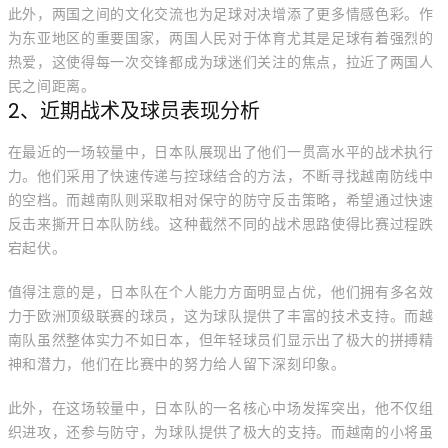
此外，两国之间的文化交流也为足球对决增添了更多情感色彩。作
为东亚地区的重要国家，两国人民对于体育尤其是足球有着强烈的
热爱，这使得每一次交锋都成为球迷们关注的焦点，拉近了两国人
民之间距离。
2、近期战术及球员表现分析
在最近的一场较量中，日本队展现出了他们一贯高水平的战术执行
力。他们采用了快速传递与控球结合的方法，不断寻找越南防线中
的空档。而越南队则采取相对保守的防守反击策略，希望通过快速
反击来撕开日本队防线。这种截然不同的战术思路使得比赛过程跌
宕起伏。
值得注意的是，日本队在个人能力方面明显占优，他们拥有多名效
力于欧洲顶级联赛的球员，这为球队提供了丰富的技术支持。而越
南队虽然整体实力不如日本，但年轻球员们显示出了极大的拼搏精
神和潜力，他们在比赛中的努力给人留下深刻印象。
此外，在这场较量中，日本队的一名核心中场发挥突出，他不仅组
织进攻，还参与防守，为球队提供了极大的支持。而越南的小将虽