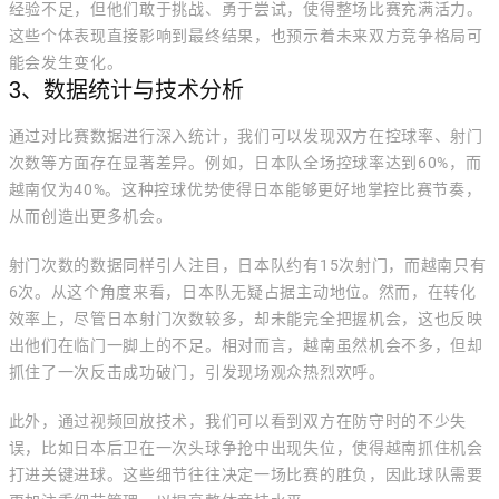
经验不足，但他们敢于挑战、勇于尝试，使得整场比赛充满活力。
这些个体表现直接影响到最终结果，也预示着未来双方竞争格局可
能会发生变化。
3、数据统计与技术分析
通过对比赛数据进行深入统计，我们可以发现双方在控球率、射门
次数等方面存在显著差异。例如，日本队全场控球率达到60%，而
越南仅为40%。这种控球优势使得日本能够更好地掌控比赛节奏，
从而创造出更多机会。
射门次数的数据同样引人注目，日本队约有15次射门，而越南只有
6次。从这个角度来看，日本队无疑占据主动地位。然而，在转化
效率上，尽管日本射门次数较多，却未能完全把握机会，这也反映
出他们在临门一脚上的不足。相对而言，越南虽然机会不多，但却
抓住了一次反击成功破门，引发现场观众热烈欢呼。
此外，通过视频回放技术，我们可以看到双方在防守时的不少失
误，比如日本后卫在一次头球争抢中出现失位，使得越南抓住机会
打进关键进球。这些细节往往决定一场比赛的胜负，因此球队需要