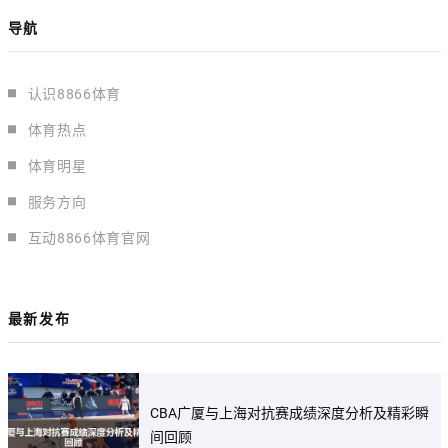
导航
认识8866体育
体育热点
体育明星
服务方向
互动8866体育官网
最新发布
CBA广厦与上海对抗赛成绩深度分析及精彩瞬
间回顾