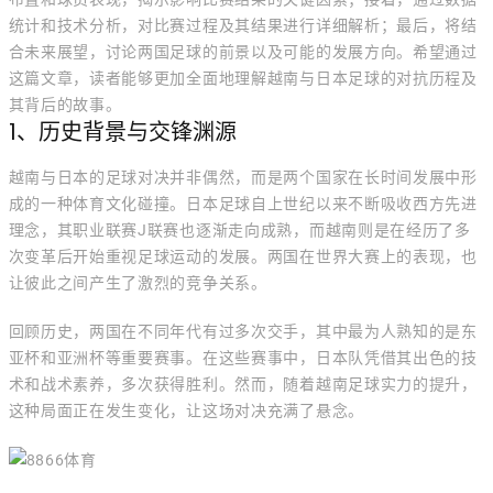
统计和技术分析，对比赛过程及其结果进行详细解析；最后，将结
合未来展望，讨论两国足球的前景以及可能的发展方向。希望通过
这篇文章，读者能够更加全面地理解越南与日本足球的对抗历程及
其背后的故事。
1、历史背景与交锋渊源
越南与日本的足球对决并非偶然，而是两个国家在长时间发展中形
成的一种体育文化碰撞。日本足球自上世纪以来不断吸收西方先进
理念，其职业联赛J联赛也逐渐走向成熟，而越南则是在经历了多
次变革后开始重视足球运动的发展。两国在世界大赛上的表现，也
让彼此之间产生了激烈的竞争关系。
回顾历史，两国在不同年代有过多次交手，其中最为人熟知的是东
亚杯和亚洲杯等重要赛事。在这些赛事中，日本队凭借其出色的技
术和战术素养，多次获得胜利。然而，随着越南足球实力的提升，
这种局面正在发生变化，让这场对决充满了悬念。