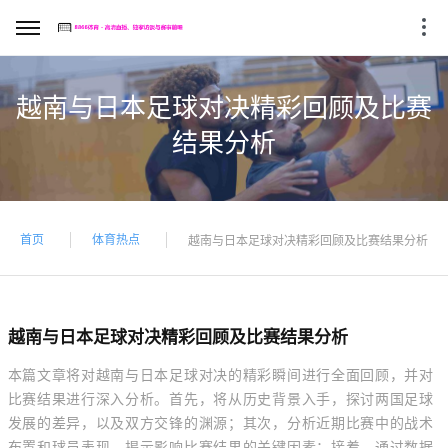
越南与日本足球对决精彩回顾及比赛
结果分析
首页
体育热点
越南与日本足球对决精彩回顾及比赛结果分析
越南与日本足球对决精彩回顾及比赛结果分析
本篇文章将对越南与日本足球对决的精彩瞬间进行全面回顾，并对
比赛结果进行深入分析。首先，将从历史背景入手，探讨两国足球
发展的差异，以及双方交锋的渊源；其次，分析近期比赛中的战术
布置和球员表现，揭示影响比赛结果的关键因素；接着，通过数据