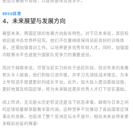
更加注重细节管理，以提高整体竞技水平。
8866体育
4、未来展望与发展方向
展望未来，两国足球的发展方向各有特色。对于日本来说，其目标
依旧是冲击世界杯冠军。他们不仅要继续保持目前良好的训练体
系，还需加强青训工作，以培养更多优秀年轻人才。同时，加强国
内联赛水平也是提升国家队竞争力的重要途径。
而对于越南来说，尽管当前实力尚处于追赶阶段，但近年来的发展
势头令人振奋。他们积极引进外援，并学习先进技战术理念，为本
土年轻选手搭建更好的成长平台。此外，加大投入建设基础设施，
更好地普及校园足球，将为未来输送更多优秀人才打下坚实基础。
综上所述，无论是从历史积淀还是当下状态来看，越南与日本之间
的足球较量都承载着丰富内涵。这种竞争不仅推动了各自国家足球
事业的发展，也促进了整个亚洲足坛水平提升，相信未来会带来更
多精彩纷呈的赛事!