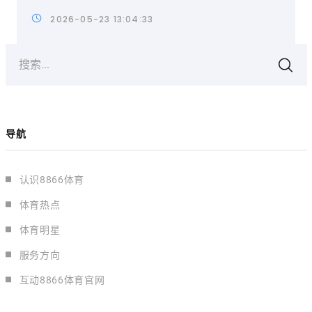
2026-05-23 13:04:33
搜索...
导航
认识8866体育
体育热点
体育明星
服务方向
互动8866体育官网