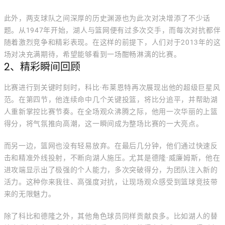
此外，两支球队之间深厚的历史渊源也为此次对决增添了不少话
题。从1947年开始，湖人与篮网便有过多次交手，而每次对抗都伴
随着激烈竞争和精彩表现。在这样的前提下，人们对于2013年的这
场对决充满期待，希望能够看到一场酣畅淋漓的比赛。
2、精彩瞬间回顾
比赛进行到关键时刻时，科比·布莱恩特再次展现出他的超级巨星风
范。在第四节，他连续命中几个关键投篮，将比分追平，并帮助湖
人重新掌控比赛节奏。在全场观众沸腾之际，他用一次华丽的上篮
得分，将气氛推向高潮，这一瞬间成为整场比赛的一大亮点。
而另一边，篮网也没有轻易放弃。在最后几分钟，他们通过快速反
击和精准外线投射，不断向湖人施压。尤其是德隆·威廉姆斯，他在
进攻端显示出了极强的个人能力，多次突破得分，为团队注入新的
活力。这种你来我往、高强度对抗，让现场观众感受到篮球竞技带
来的无限魅力。
除了科比和德隆之外，其他角色球员同样贡献良多。比如湖人的替