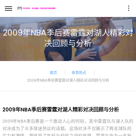
2009年NBA季后赛雷霆对湖人精彩对
决回顾与分析
首页
体育热点
2009年NBA季后赛雷霆对湖人精彩对决回顾与分析
2009年NBA季后赛雷霆对湖人精彩对决回顾与分析
2009年NBA季后赛是一个激动人心的时刻，其中雷霆队与湖人队的
对决成为了众多球迷热议的话题。这场对决不仅展示了两支球队的
实力和激情，更体现了年轻与经验之间的碰撞。雷霆队作为一支新