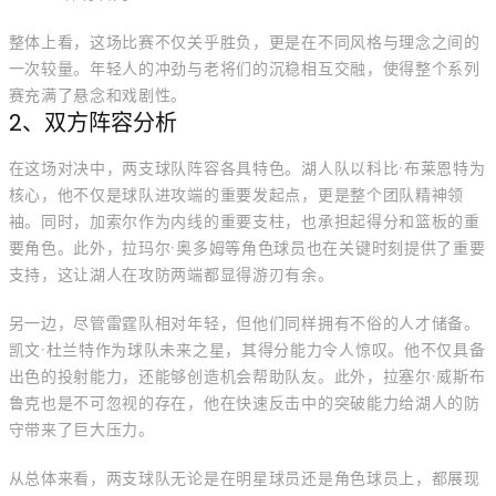
整体上看，这场比赛不仅关乎胜负，更是在不同风格与理念之间的
一次较量。年轻人的冲劲与老将们的沉稳相互交融，使得整个系列
赛充满了悬念和戏剧性。
2、双方阵容分析
在这场对决中，两支球队阵容各具特色。湖人队以科比·布莱恩特为
核心，他不仅是球队进攻端的重要发起点，更是整个团队精神领
袖。同时，加索尔作为内线的重要支柱，也承担起得分和篮板的重
要角色。此外，拉玛尔·奥多姆等角色球员也在关键时刻提供了重要
支持，这让湖人在攻防两端都显得游刃有余。
另一边，尽管雷霆队相对年轻，但他们同样拥有不俗的人才储备。
凯文·杜兰特作为球队未来之星，其得分能力令人惊叹。他不仅具备
出色的投射能力，还能够创造机会帮助队友。此外，拉塞尔·威斯布
鲁克也是不可忽视的存在，他在快速反击中的突破能力给湖人的防
守带来了巨大压力。
从总体来看，两支球队无论是在明星球员还是角色球员上，都展现