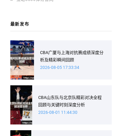
最新发布
CBA广厦与上海对抗赛成绩深度分
析及精彩瞬间回顾
2026-08-05 17:33:34
CBA山东队与北京队精彩对决全程
回顾与关键时刻深度分析
2026-08-01 11:44:30