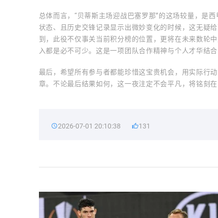
总体而言，“贝蒂斯主场迎战巴塞罗那”的这场较量，是
状态、且历史交锋记录显示出微妙变化的时候，这无疑给
到，此役不仅事关当前积分榜的位置，更将在未来数轮中
入都是必不可少。这是一项团队合作精神与个人才华结合
最后，希望所有参与者都能珍惜这宝贵机会，用实际行动
章。不论最后结果如何，这一夜注定不会平凡，将铭刻在
2026-07-01 20:10:38
131