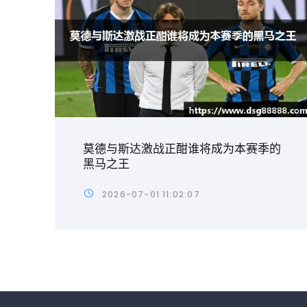
莫德与斯达激战正酣谁将成为本赛季的
黑马之王
2026-07-01 11:02:07