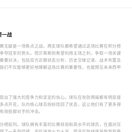
要一战
赛无疑是一场焦点之战。两支球队都希望通过这场比赛在积分榜
争夺冠军的势头。而贝蒂斯则希望利用主场之利，争取一场关键
重要对决，包括双方近期状态分析、历史交锋记录、战术布置及
我们不仅能够更好地理解这场比赛的重要性，也能预见未来西甲
现出了强大的竞争力和坚定的信心。球队在攻防两端都有明显提
多点开花，队内核心球员纷纷找回了状态，这让他们有了更多得
有效抵御对手的冲击。
分榜前列。球队拥有丰富的比赛经验和高水平的球员，在面对压
得了一系列佳绩，不仅进攻火力十足，而且后防线逐渐恢复到最