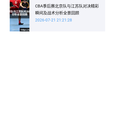
CBA季后赛北京队与江苏队对决精彩
瞬间及战术分析全景回顾
2026-07-21 21:21:28