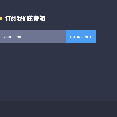
订阅我们的邮箱
SUBSCRIBE
Your e-mail