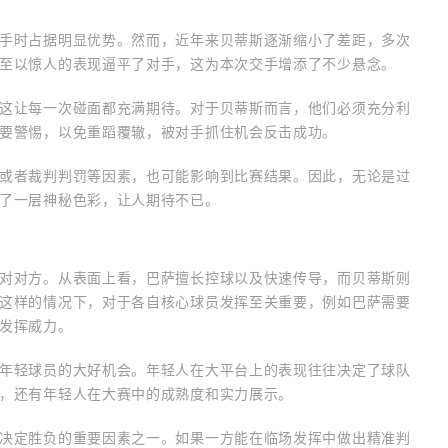
手时占据明显优势。然而，近年来贝蒂斯逐渐缩小了差距，多次
至以惊人的表现逼平了对手，这为本次交手增添了不少悬念。
这让每一次碰面都充满期待。对于贝蒂斯而言，他们必须充分利
要警惕，以免重蹈覆辙，被对手抓住机会反击成功。
或者裁判判罚等因素，也可能影响到比赛结果。因此，无论是过
了一层神秘色彩，让人期待不已。
对对方。从表面上看，巴萨擅长控球以及快速传导，而贝蒂斯则
这样的情况下，对于各自核心球员发挥至关重要，例如巴萨需要
发挥威力。
年轻球员的大好机会。年轻人在大平台上的表现往往决定了球队
，还有年轻人在大赛中的成熟度和实力展示。
决定胜负的重要因素之一。如果一方能在临场发挥中做出精准判