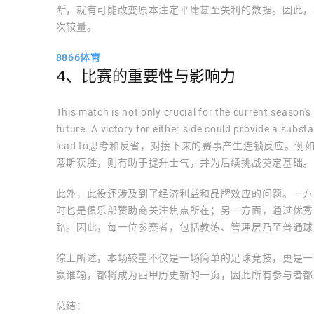
断，就有可能改变原本注定平庸甚至失利的数据。因此，
次较量。
8866体育
4、比赛的重要性与影响力
This match is not only crucial for the current season's
future. A victory for either side could provide a subs
lead to思考和反省，对接下来的赛事产生连锁反应
蒂斯获胜，则有助于提升士气，并为后续挑战奠定基础。
此外，此役还涉及到了经济利益和品牌效应的问题。一方
时也是俱乐部赞助商关注焦点所在；另一方面，通过优秀
路。因此，每一位参赛者，包括教练、管理层乃至普通球
综上所述，本场较量不仅是一场简单的足球竞技，更是一
赢谁输，都将成为西甲历史新的一页，因此所有参与者都
总结：