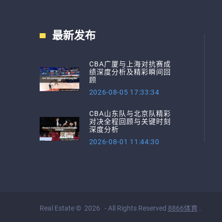
最新发布
CBA广厦与上海对抗赛成
绩深度分析及精彩瞬间回
顾
2026-08-05 17:33:34
CBA山东队与北京队精彩
对决全程回顾与关键时刻
深度分析
2026-08-01 11:44:30
Real Estate
©
2026
- All Rights Reserved
8866体育
.