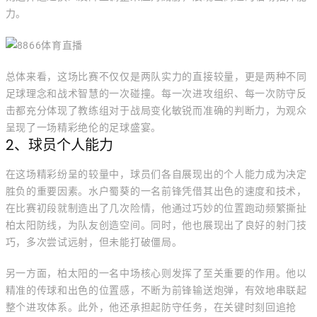
力。
总体来看，这场比赛不仅仅是两队实力的直接较量，更是两种不同
足球理念和战术智慧的一次碰撞。每一次进攻组织、每一次防守反
击都充分体现了教练组对于战局变化敏锐而准确的判断力，为观众
呈现了一场精彩绝伦的足球盛宴。
2、球员个人能力
在这场精彩纷呈的较量中，球员们各自展现出的个人能力成为决定
胜负的重要因素。水户蜀葵的一名前锋凭借其出色的速度和技术，
在比赛初段就制造出了几次险情，他通过巧妙的位置跑动频繁撕扯
柏太阳防线，为队友创造空间。同时，他也展现出了良好的射门技
巧，多次尝试远射，但未能打破僵局。
另一方面，柏太阳的一名中场核心则发挥了至关重要的作用。他以
精准的传球和出色的位置感，不断为前锋输送炮弹，有效地串联起
整个进攻体系。此外，他还承担起防守任务，在关键时刻回追抢