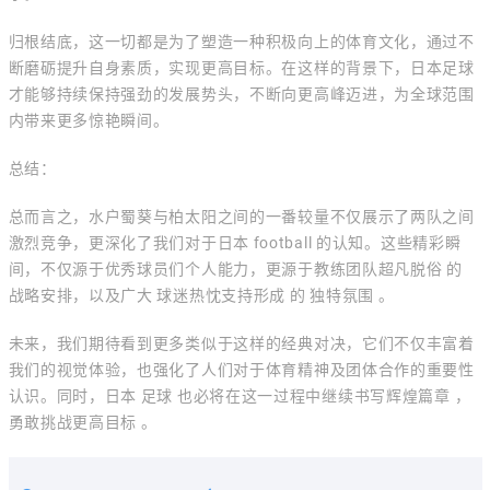
归根结底，这一切都是为了塑造一种积极向上的体育文化，通过不
断磨砺提升自身素质，实现更高目标。在这样的背景下，日本足球
才能够持续保持强劲的发展势头，不断向更高峰迈进，为全球范围
内带来更多惊艳瞬间。
总结：
总而言之，水户蜀葵与柏太阳之间的一番较量不仅展示了两队之间
激烈竞争，更深化了我们对于日本 football 的认知。这些精彩瞬
间，不仅源于优秀球员们个人能力，更源于教练团队超凡脱俗 的
战略安排，以及广大 球迷热忱支持形成 的 独特氛围 。
未来，我们期待看到更多类似于这样的经典对决，它们不仅丰富着
我们的视觉体验，也强化了人们对于体育精神及团体合作的重要性
认识。同时，日本 足球 也必将在这一过程中继续书写辉煌篇章 ，
勇敢挑战更高目标 。