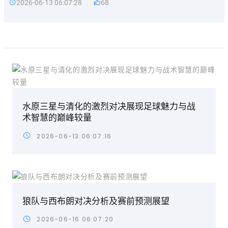
2026-06-13 06:07:28
68
水原三星与清化的激烈对决展现足球魅力与战
术智慧的巅峰较量
2026-06-13 06:07:16
狼队与西布朗对决分析及赛前预测展望
2026-06-16 06:07:20