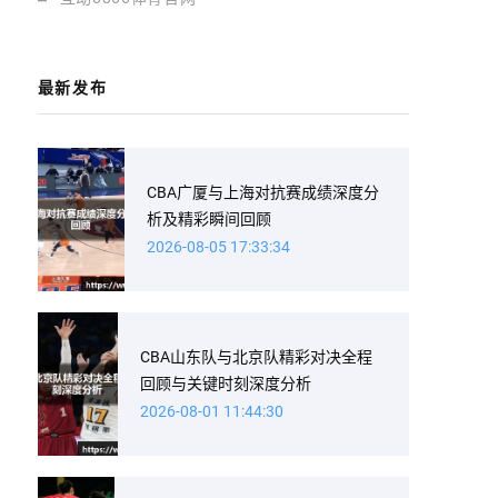
最新发布
CBA广厦与上海对抗赛成绩深度分
析及精彩瞬间回顾
2026-08-05 17:33:34
CBA山东队与北京队精彩对决全程
回顾与关键时刻深度分析
2026-08-01 11:44:30