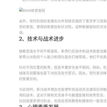
此外，现代科技的发展也为年轻球员提供了更多学习资源
员的表现，使得训练更加有针对性。这种数据驱动的方法
进。
2、技术与战术进步
随着竞技水平的不断提高，新秀们在技术和战术层面也展
新秀以出色的个人能力和团队配合打破常规，他们不仅具
针对不同位置的新秀，其技术要求也各不相同。例如，在
线球员则需强化篮下对抗及防守意识。因此，现代青训体
的发展空间。
与此同时，新兴战术理念也促使年轻运动员迅速适应并融
用的战术，这对于拥有灵活身手与敏捷思维的新秀而言，
队创造更多得分机会，也因此受到教练和媒体的一致关注