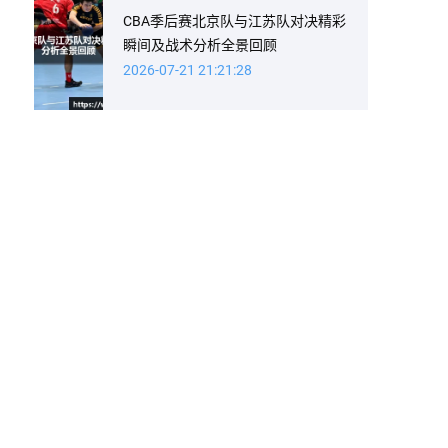
CBA季后赛北京队与江苏队对决精彩
瞬间及战术分析全景回顾
2026-07-21 21:21:28