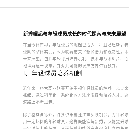
新秀崛起与年轻球员成长的时代探索与未来展望
在当今体育界，年轻球员的崛起已成为一种显著趋势，特
球队的整体实力，也为联赛带来了新的活力和观赏性。本
未来展望，包括年轻球员培养机制、技术与战术进步、心
地理解这一现象，并对其可能的发展方向进行预判。
1、年轻球员培养机制
近年来，各大职业联赛开始重视年轻球员的培养，以此来
抓起，通过科学化、系统化的方法来发掘和培养人才。这
道路上不断进步。
除了基础训练外，许多俱乐部还注重实践机会，为年轻球
用一定比例的年轻球员，这样既能锻炼新秀，又能提升球
一定时间上的保障，从而使他们能够在高强度比赛中积累