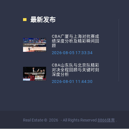
最新发布
CBA广厦与上海对抗赛成
绩深度分析及精彩瞬间回
顾
2026-08-05 17:33:34
CBA山东队与北京队精彩
对决全程回顾与关键时刻
深度分析
2026-08-01 11:44:30
Real Estate
©
2026
- All Rights Reserved
8866体育
.