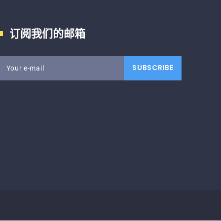
订阅我们的邮箱
SUBSCRIBE
Your e-mail