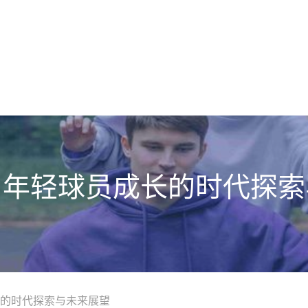
与年轻球员成长的时代探索
的时代探索与未来展望