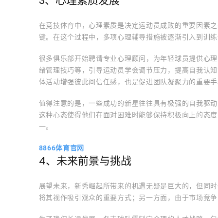
3、心理素质发展
在竞技体育中，心理素质是决定运动员成败的重要因素之
键。在这个过程中，多项心理辅导措施被逐渐引入到训练
很多俱乐部开始聘请专业心理顾问，为年轻球员提供心理
绪管理技巧等，引导运动员学会调节压力，提高自我认知
体活动增强彼此间信任感，也是促进团队凝聚力的重要手
值得注意的是，一些成功的新星往往具有极强的自我驱动
这种心态使得他们在面对困难时能够保持积极向上的态度
一。
8866体育官网
4、未来前景与挑战
展望未来，新秀崛起所带来的机遇无疑是巨大的，但同时
将其视作吸引观众的重要方式；另一方面，由于市场竞争