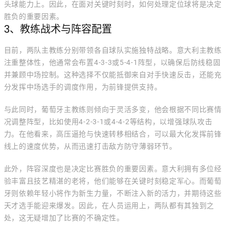
头球能力上。因此，在面对关键时刻时，如何处理定位球将是决定
胜负的重要因素。
3、教练战术与阵容配置
目前，两队主教练分别带领各自球队实施独特战略。意大利主教练
注重整体性，他通常会布置4-3-3或5-4-1阵型，以确保后防线稳固
并兼顾中场控制。这种选择不仅能抵御来自对手快速反击，还能充
分发挥中场选手的调度作用，为前锋提供支持。
与此同时，葡萄牙主教练则倾向于灵活多变，他会根据不同比赛情
况调整阵型，比如使用4-2-3-1或4-4-2等结构，以增强球队攻击
力。在他看来，高压逼抢与快速转移相结合，可以最大化发挥前锋
线上的速度优势，从而迅速打击敌方防守薄弱环节。
此外，阵容深度也是决定比赛胜负的重要因素。意大利拥有多位经
验丰富且技艺精湛的老将，他们能够在关键时刻稳定军心。而葡萄
牙则依赖年轻小将作为新生力量，不断注入新的活力，并期待这些
天才选手能迎来爆发。因此，在人员运用上，两队都有其独到之
处，这无疑增加了比赛的不确定性。