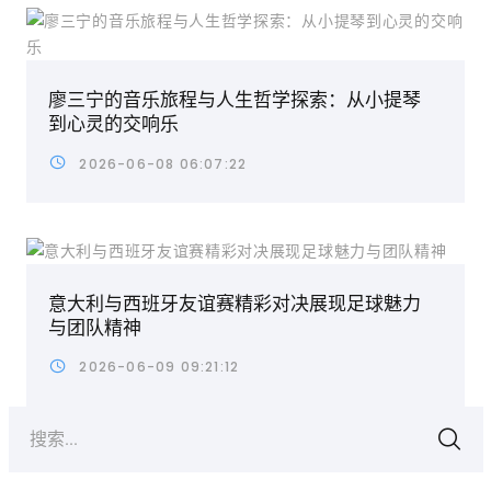
廖三宁的音乐旅程与人生哲学探索：从小提琴
到心灵的交响乐
2026-06-08 06:07:22
意大利与西班牙友谊赛精彩对决展现足球魅力
与团队精神
2026-06-09 09:21:12
搜索...