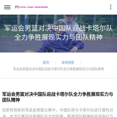
军运会男篮对决中国队迎战卡塔尔队
全力争胜展现实力与团队精神
首页
体育明星
军运会男篮对决中国队迎战卡塔尔队全力争胜展现实力与团队精神
军运会男篮对决中国队迎战卡塔尔队全力争胜展现实力与
团队精神
在即将到来的军运会男篮比赛中，中国队将与卡塔尔队进行激烈对
决。本次比赛不仅是两队实力的较量，更是团队精神和战术执行力