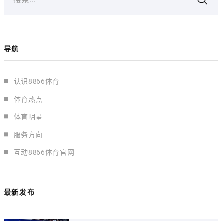
导航
认识8866体育
体育热点
体育明星
服务方向
互动8866体育官网
最新发布