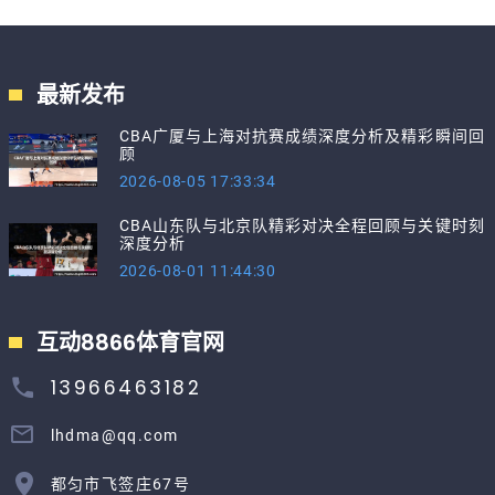
最新发布
CBA广厦与上海对抗赛成绩深度分析及精彩瞬间回
顾
2026-08-05 17:33:34
CBA山东队与北京队精彩对决全程回顾与关键时刻
深度分析
2026-08-01 11:44:30
互动8866体育官网
13966463182
lhdma@qq.com
都匀市飞签庄67号