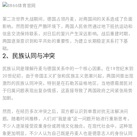
第二次世界大战期间，德国占领丹麦，对两国间的关系造成了负面
影响。然而即使在严酷环境下，两国人民依然通过地下抵抗运动和
信息交流保持联系，对日后的复兴产生深远影响。战后重建时期，
两国逐渐意识到和平共处的重要性，为建立长期稳定关系打下基
础。
2、民族认同与冲突
民族认同是理解丹麦与德国关系中的一个核心因素。在19世纪末到
20世纪初，由于帝国主义扩张和民族主义思潮兴起，两国间曾出现
激烈的民族认同冲突。特别是在石勒苏益格地区，当地德裔居民对
于归属问题表现出复杂情感，这直接导致了两国政府之间紧张局势
加剧。
然而，在经历多次冲突之后，双方都认识到单靠对抗无法解决问
题。随着时间推移，人们对“我是谁”这一问题开始进行重新思考，
不少人逐渐接受双重身份或跨境文化融合。在现代社会中，这种现
象更加明显，不少人认为自己既是丹麦人也是德意志人的身份认同