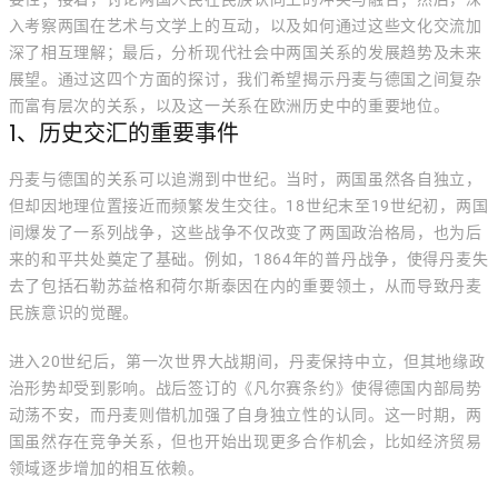
入考察两国在艺术与文学上的互动，以及如何通过这些文化交流加
深了相互理解；最后，分析现代社会中两国关系的发展趋势及未来
展望。通过这四个方面的探讨，我们希望揭示丹麦与德国之间复杂
而富有层次的关系，以及这一关系在欧洲历史中的重要地位。
1、历史交汇的重要事件
丹麦与德国的关系可以追溯到中世纪。当时，两国虽然各自独立，
但却因地理位置接近而频繁发生交往。18世纪末至19世纪初，两国
间爆发了一系列战争，这些战争不仅改变了两国政治格局，也为后
来的和平共处奠定了基础。例如，1864年的普丹战争，使得丹麦失
去了包括石勒苏益格和荷尔斯泰因在内的重要领土，从而导致丹麦
民族意识的觉醒。
进入20世纪后，第一次世界大战期间，丹麦保持中立，但其地缘政
治形势却受到影响。战后签订的《凡尔赛条约》使得德国内部局势
动荡不安，而丹麦则借机加强了自身独立性的认同。这一时期，两
国虽然存在竞争关系，但也开始出现更多合作机会，比如经济贸易
领域逐步增加的相互依赖。