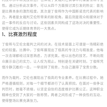
性。通过分析此次事件，可以从四个方面探讨其引发的热议：首先
是比赛本身的激烈程度，其次是丁俊晖作为中国斯诺克代表的影响
力，再者是女裁判艾伦所带来的新视角，最后则是观众和媒体对于
这一事件的反应与讨论。这些因素共同构成了这场对决的重要性，
使得它成为近期体育界的一大焦点。
1、比赛激烈程度
丁俊晖与艾伦女裁判之间的对决，在技术层面上可谓是一场精彩绝
伦的较量。比赛中，丁俊晖展现出了极高的专注力与精准度，他每
一次击球都经过深思熟虑，力求完美。他以出色的技艺，不断向观
众展示自己的实力，让人叹为观止。特别是在关键时刻，丁俊晖凭
借冷静沉着的一击，一举扭转了局势，为自己赢得了宝贵分数。
而作为裁判，艾伦也展现出了极高的专业素养。在比赛过程中，她
严格遵循规则，对每一个细节都进行了认真把控。在面对一些争议
判罚时，她毫不退缩，以坚定自信的态度维护比赛公正，这种职业
精神也受到了大家的一致称赞。两者之间形成了一种良性的互动，
使得整场比赛充满张力。