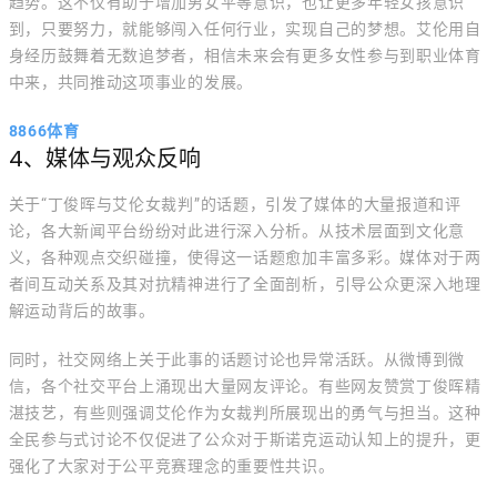
趋势。这不仅有助于增加男女平等意识，也让更多年轻女孩意识
到，只要努力，就能够闯入任何行业，实现自己的梦想。艾伦用自
身经历鼓舞着无数追梦者，相信未来会有更多女性参与到职业体育
中来，共同推动这项事业的发展。
8866体育
4、媒体与观众反响
关于“丁俊晖与艾伦女裁判”的话题，引发了媒体的大量报道和评
论，各大新闻平台纷纷对此进行深入分析。从技术层面到文化意
义，各种观点交织碰撞，使得这一话题愈加丰富多彩。媒体对于两
者间互动关系及其对抗精神进行了全面剖析，引导公众更深入地理
解运动背后的故事。
同时，社交网络上关于此事的话题讨论也异常活跃。从微博到微
信，各个社交平台上涌现出大量网友评论。有些网友赞赏丁俊晖精
湛技艺，有些则强调艾伦作为女裁判所展现出的勇气与担当。这种
全民参与式讨论不仅促进了公众对于斯诺克运动认知上的提升，更
强化了大家对于公平竞赛理念的重要性共识。