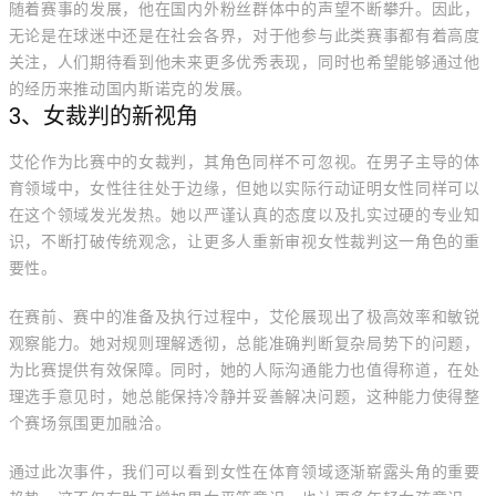
随着赛事的发展，他在国内外粉丝群体中的声望不断攀升。因此，
无论是在球迷中还是在社会各界，对于他参与此类赛事都有着高度
关注，人们期待看到他未来更多优秀表现，同时也希望能够通过他
的经历来推动国内斯诺克的发展。
3、女裁判的新视角
艾伦作为比赛中的女裁判，其角色同样不可忽视。在男子主导的体
育领域中，女性往往处于边缘，但她以实际行动证明女性同样可以
在这个领域发光发热。她以严谨认真的态度以及扎实过硬的专业知
识，不断打破传统观念，让更多人重新审视女性裁判这一角色的重
要性。
在赛前、赛中的准备及执行过程中，艾伦展现出了极高效率和敏锐
观察能力。她对规则理解透彻，总能准确判断复杂局势下的问题，
为比赛提供有效保障。同时，她的人际沟通能力也值得称道，在处
理选手意见时，她总能保持冷静并妥善解决问题，这种能力使得整
个赛场氛围更加融洽。
通过此次事件，我们可以看到女性在体育领域逐渐崭露头角的重要