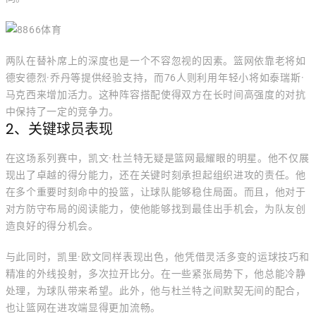
两队在替补席上的深度也是一个不容忽视的因素。篮网依靠老将如
德安德烈·乔丹等提供经验支持，而76人则利用年轻小将如泰瑞斯·
马克西来增加活力。这种阵容搭配使得双方在长时间高强度的对抗
中保持了一定的竞争力。
2、关键球员表现
在这场系列赛中，凯文·杜兰特无疑是篮网最耀眼的明星。他不仅展
现出了卓越的得分能力，还在关键时刻承担起组织进攻的责任。他
在多个重要时刻命中的投篮，让球队能够稳住局面。而且，他对于
对方防守布局的阅读能力，使他能够找到最佳出手机会，为队友创
造良好的得分机会。
与此同时，凯里·欧文同样表现出色，他凭借灵活多变的运球技巧和
精准的外线投射，多次拉开比分。在一些紧张局势下，他总能冷静
处理，为球队带来希望。此外，他与杜兰特之间默契无间的配合，
也让篮网在进攻端显得更加流畅。