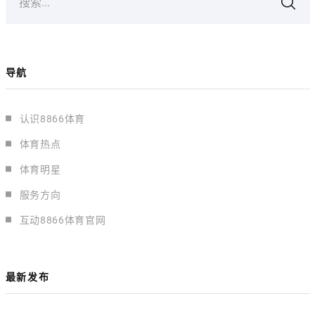
搜索...
导航
认识8866体育
体育热点
体育明星
服务方向
互动8866体育官网
最新发布