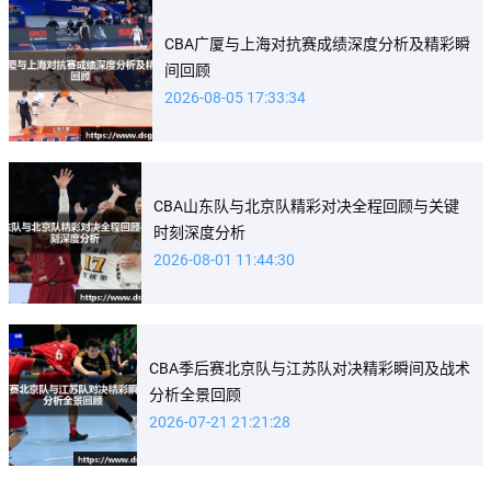
CBA广厦与上海对抗赛成绩深度分析及精彩瞬
间回顾
2026-08-05 17:33:34
CBA山东队与北京队精彩对决全程回顾与关键
时刻深度分析
2026-08-01 11:44:30
CBA季后赛北京队与江苏队对决精彩瞬间及战术
分析全景回顾
2026-07-21 21:21:28