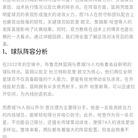
表现、战术执行情况以及比赛的转折点。在阵容方面，篮网凭借其
明星球员的表现形成强大的进攻火力，而76人在防守和团队配合上
也展现出极强的韧性。关键球员如凯里·欧文、詹姆斯·哈登等人的
发挥直接影响了比赛结果。同时，双方教练在战术上的博弈也是比
赛的一大看点。通过详细回顾，我们将全面了解这场对决背后的故
事。
1、球队阵容分析
在2022年的交锋中，布鲁克林篮网与费城76人均有着各自鲜明的
球队特点。篮网以凯文·杜兰特和凯里·欧文为核心，他们两位全明
星球员不仅具备超强的个人能力，更能有效地带动全队进攻。在外
线投射方面，篮网拥有众多优秀射手，如乔·哈里斯等，可以迅速拉
开空间，为内线创造机会。
而费城76人则以乔尔·恩比德为主要得分手，他是一名极具统治力
的内线球员，能够轻松得分并吸引防守。此外，哈登作为另一名巨
星，不仅能自己得分，还擅长传球策动进攻，使得76人的进攻更加
多样化。整体来看，两队都有着强大的阵容配置，但各自侧重不
同。