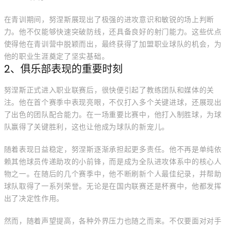
在青训期间，努涅斯展现出了极强的进攻意识和敏锐的场上判断
力。他不仅能够快速突破防线，还具备良好的射门能力。这些优点
使得他在青训营中脱颖而出，最终获得了加盟职业球队的机会，为
他的职业生涯奠定了坚实基础。
2、俱乐部表现的重要时刻
努涅斯正式进入职业联赛后，很快便引起了教练团队和媒体的关
注。他在首个赛季中表现亮眼，不仅打入多个关键进球，还展现出
了出色的团队配合能力。在一场重要比赛中，他打入制胜球，为球
队赢得了关键胜利，这也让他成为球队的新宠儿。
随着表现日益稳定，努涅斯逐渐承担起更多责任。他不再是单纯依
赖其他球员传递助攻的小前锋，而是成为全队进攻体系中的核心人
物之一。在随后的几个赛季中，他不断刷新个人最佳纪录，并帮助
球队取得了一系列荣誉。无论是在国内联赛还是杯赛中，他都发挥
出了决定性作用。
然而，随着声望提高，各种外界压力也随之而来。不仅要面对对手