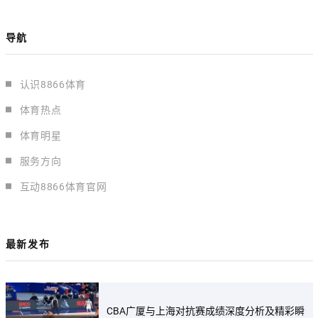
导航
认识8866体育
体育热点
体育明星
服务方向
互动8866体育官网
最新发布
CBA广厦与上海对抗赛成绩深度分析及精彩瞬