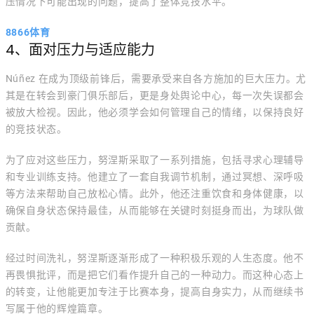
压情况下可能出现的问题，提高了整体竞技水平。
8866体育
4、面对压力与适应能力
Núñez 在成为顶级前锋后，需要承受来自各方施加的巨大压力。尤
其是在转会到豪门俱乐部后，更是身处舆论中心，每一次失误都会
被放大检视。因此，他必须学会如何管理自己的情绪，以保持良好
的竞技状态。
为了应对这些压力，努涅斯采取了一系列措施，包括寻求心理辅导
和专业训练支持。他建立了一套自我调节机制，通过冥想、深呼吸
等方法来帮助自己放松心情。此外，他还注重饮食和身体健康，以
确保自身状态保持最佳，从而能够在关键时刻挺身而出，为球队做
贡献。
经过时间洗礼，努涅斯逐渐形成了一种积极乐观的人生态度。他不
再畏惧批评，而是把它们看作提升自己的一种动力。而这种心态上
的转变，让他能更加专注于比赛本身，提高自身实力，从而继续书
写属于他的辉煌篇章。