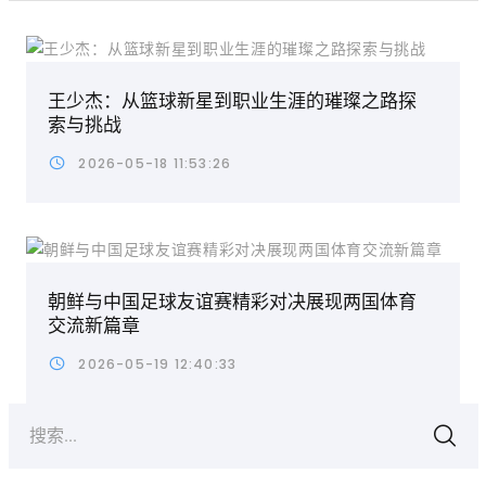
王少杰：从篮球新星到职业生涯的璀璨之路探
索与挑战
2026-05-18 11:53:26
朝鲜与中国足球友谊赛精彩对决展现两国体育
交流新篇章
2026-05-19 12:40:33
搜索...