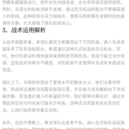
然拥有超强统治力，他不仅在内线攻坚，也为年轻球员提供指导。
同时，吉诺比利和帕克联手发威，通过灵活机动的配合不断撕裂湖
人的防线。这种经验与活力相结合，使得马刺即便在关键时刻也能
保持冷静，大大增强了球队取胜信心。
3、战术运用解析
从战术层面来看，本场比赛双方都展现出了不同风格。湖人在进攻
端采用了较多挡拆配合，希望通过这种方式创造出空位机会。同
时，他们也尝试利用快速突破来制造罚球机会。但由于缺乏充分协
调，这些战术效果并不理想，对抗默契不足使得许多进攻未能成功
完成。
相比之下，马刺则体现出了更高水平的整体主义。他们注重传导
球，将皮球迅速移动到最佳投篮位置，并且每次进攻都倾向于寻找
最优解。而当面对湖人的紧逼防守时，他们能够冷静应对，通过合
理运用空间与时间来打破对方布局。这种灵活而富有变化性的打
法，让他们始终保持着主动权。
此外，在防守策略上，两支球队也各有千秋。湖人在开局阶段采取