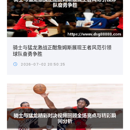
骑士与猛龙激战正酣詹姆斯展现王者风范引领
球队奋勇争胜
2026-07-02 20:50:25