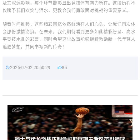
及其深远影响，每个环节都彰显出竞技体育魅力所在。这段历程不
仅赋予我们欢笑与泪水，更教会我们勇敢面对挑战的重要意义。
随着时间推移，这些精彩回忆依然鲜活在人们心头，让我们再次体
会那份激情澎湃。在未来，我们期待看到更多如此精彩纷呈、高水
平竞技水准的彩票，同时希望这些故事能够继续激励新一代年轻人
追逐梦想，共同书写新的传奇！
2026-07-02 20:50:29
85