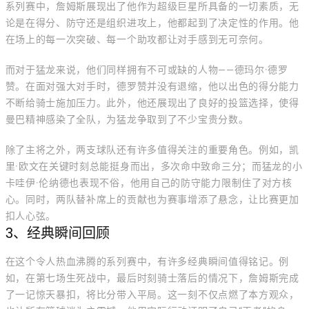
系列赛中，詹姆斯展现出了他作为超级巨星所具备的一切素质，无
论是在得分、防守还是组织进攻上，他都起到了决定性的作用。他
在场上的每一次突破、每一个助攻都让对手感到无可奈何。
而对于猛龙来说，他们同样拥有不可或缺的人物——德玛尔·德罗
赞。在面对强大对手时，德罗赞并没有退缩，他以出色的得分能力
不断给骑士施加压力。此外，他还展现出了良好的投篮选择，使得
曼巴精神感染了全队，为猛龙争取到了不少宝贵分数。
除了主将之外，两支球队还有许多值得关注的重要角色。例如，凯
里·欧文在关键时刻总能挺身而出，多次命中致命三分；而猛龙的小
卡哇伊·伦纳德也表现不俗，他用自己的防守能力限制住了对方核
心。同时，两队替补席上的贡献也为赛事增添了悬念，让比赛更加
扣人心弦。
3、经典瞬间回顾
在这个令人热血沸腾的系列赛中，有许多经典瞬间值得铭记。例
如，在第七场生死战中，最后时刻骑士落后的情况下，詹姆斯完成
了一记惊天暴扣，将比分带入平局。这一刻不仅点燃了本方观众，