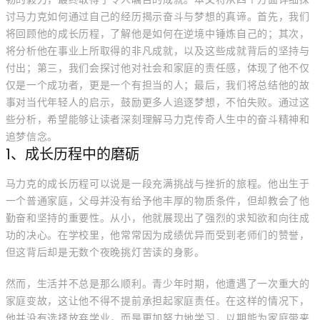
讨马力克如何通过自己的经历揭示奋斗与梦想的真谛。首先，我们
将回顾他的成长历程，了解他是如何在逆境中锤炼自己的；其次，
将分析他在事业上所取得的非凡成就，以及这些成就背后的坚持与
付出；第三，我们会探讨他对社会和家庭的责任感，体现了他不仅
仅是一个成功者，更是一个有担当的人；最后，我们将总结他的故
事对当代年轻人的启示，鼓励更多人追逐梦想，不怕失败。通过这
些分析，希望能够让读者深刻理解马力克传奇人生中的奋斗精神和
追梦信念。
1、成长历程中的磨砺
马力克的成长历程可以说是一段充满挑战与挫折的旅程。他出生于
一个普通家庭，父母并没有给予他丰厚的物质条件，但却教会了他
勤奋和坚持的重要性。从小，他就展现出了强烈的求知欲和向往成
功的决心。在学校里，他常常因为成绩优异而受到老师们的赞誉，
但这背后却是无数个夜晚挑灯苦读的身影。
然而，生活并不总是那么顺利。青少年时期，他遭遇了一次重大的
家庭变故，这让他不得不提前承担起家庭责任。在这样的情况下，
他并没有选择放弃学业，而是更加努力地学习，以期能为家庭带来