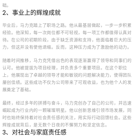
础。
2、事业上的辉煌成就
毕业后，马力克踏上了职场之路。他从最基层做起，一步一步积累
经验。他深知，每一次岗位都不可轻视，每一项工作都值得认真对
待。在公司的初期阶段，由于缺乏资源和支持，他面临着巨大的压
力，但这并没有使他退缩。反而，这种压力成为了激励他的动力。
随着时间推移，马力克凭借出色的表现逐渐赢得了领导和同事们的
认可。他被提拔为项目经理，并负责多个重要项目。在这个职位
上，他展现出了卓越的领导才能和敏锐的问题解决能力，使得团队
屡创佳绩。这些成功不仅为公司带来了可观收益，也为他个人的发
展奠定了基础。
最终，经过多年的拼搏与奋斗，马力克创办了自己的公司，并迅速
崛起成为行业内的一颗璀璨明星。他以创新思维引领市场发展，同
时也始终保持着对社会责任感的关注，用实际行动回馈社会。这些
辉煌成就背后，是无数个日夜的不懈努力和坚定信念。
3、对社会与家庭责任感