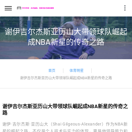
谢伊吉尔杰斯亚历山大带领球队崛起
成NBA新星的传奇之路
首页
体育明星
谢伊吉尔杰斯亚历山大带领球队崛起成NBA新星的传奇之路
谢伊吉尔杰斯亚历山大带领球队崛起成NBA新星的传奇之
路
谢伊·吉尔杰斯·亚历山大（Shai Gilgeous-Alexander）作为NBA新
星的崛起之路，不仅是个人技术与实力的体现，更是他领导能力和