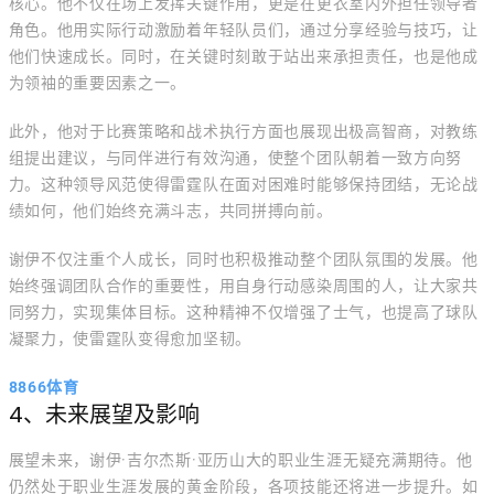
核心。他不仅在场上发挥关键作用，更是在更衣室内外担任领导者
角色。他用实际行动激励着年轻队员们，通过分享经验与技巧，让
他们快速成长。同时，在关键时刻敢于站出来承担责任，也是他成
为领袖的重要因素之一。
此外，他对于比赛策略和战术执行方面也展现出极高智商，对教练
组提出建议，与同伴进行有效沟通，使整个团队朝着一致方向努
力。这种领导风范使得雷霆队在面对困难时能够保持团结，无论战
绩如何，他们始终充满斗志，共同拼搏向前。
谢伊不仅注重个人成长，同时也积极推动整个团队氛围的发展。他
始终强调团队合作的重要性，用自身行动感染周围的人，让大家共
同努力，实现集体目标。这种精神不仅增强了士气，也提高了球队
凝聚力，使雷霆队变得愈加坚韧。
8866体育
4、未来展望及影响
展望未来，谢伊·吉尔杰斯·亚历山大的职业生涯无疑充满期待。他
仍然处于职业生涯发展的黄金阶段，各项技能还将进一步提升。如