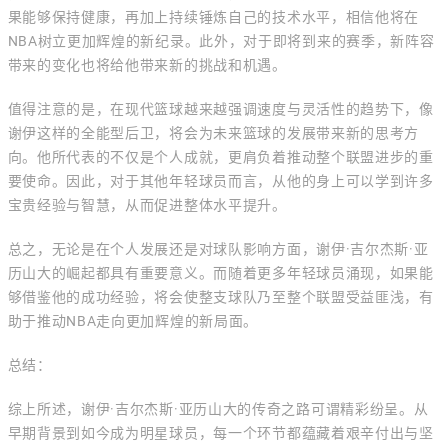
果能够保持健康，再加上持续锤炼自己的技术水平，相信他将在
NBA树立更加辉煌的新纪录。此外，对于即将到来的赛季，新阵容
带来的变化也将给他带来新的挑战和机遇。
值得注意的是，在现代篮球越来越强调速度与灵活性的趋势下，像
谢伊这样的全能型后卫，将会为未来篮球的发展带来新的思考方
向。他所代表的不仅是个人成就，更肩负着推动整个联盟进步的重
要使命。因此，对于其他年轻球员而言，从他的身上可以学到许多
宝贵经验与智慧，从而促进整体水平提升。
总之，无论是在个人发展还是对球队影响方面，谢伊·吉尔杰斯·亚
历山大的崛起都具有重要意义。而随着更多年轻球员涌现，如果能
够借鉴他的成功经验，将会使整支球队乃至整个联盟受益匪浅，有
助于推动NBA走向更加辉煌的新局面。
总结：
综上所述，谢伊·吉尔杰斯·亚历山大的传奇之路可谓精彩纷呈。从
早期背景到如今成为明星球员，每一个环节都蕴藏着艰辛付出与坚